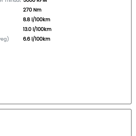
er minuut
5000 RPM
270 Nm
8.8 l/100km
13.0 l/100km
weg)
6.6 l/100km