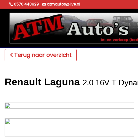
0570 448929
atmautos@live.nl
Terug naar overzicht
Renault Laguna
2.0 16V T Dyn