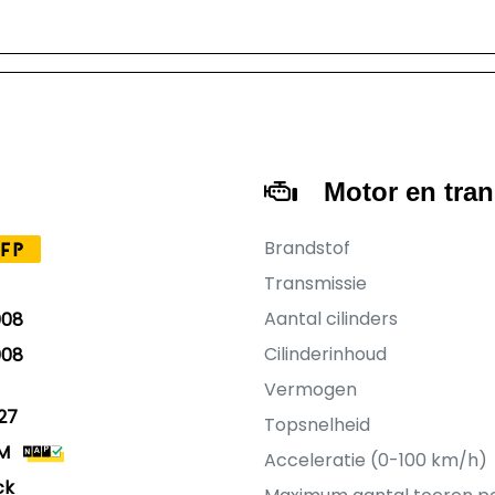
Motor en tra
Brandstof
FP
Transmissie
Aantal cilinders
008
Cilinderinhoud
008
Vermogen
27
Topsnelheid
KM
Acceleratie (0-100 km/h)
ck