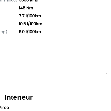
er minuut
5600 RPM
148 Nm
7.7 l/100km
10.5 l/100km
weg)
6.0 l/100km
Interieur
Airco