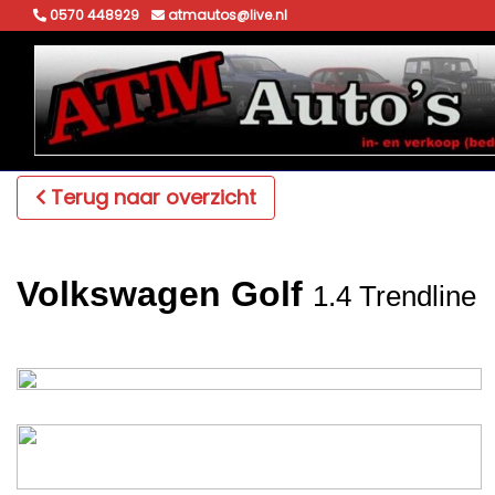
0570 448929
atmautos@live.nl
Terug naar overzicht
Volkswagen Golf
1.4 Trendline