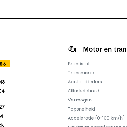
Motor en tra
Brandstof
06
Transmissie
Aantal cilinders
13
Cilinderinhoud
04
Vermogen
27
Topsnelheid
KM
Acceleratie (0-100 km/h)
ck