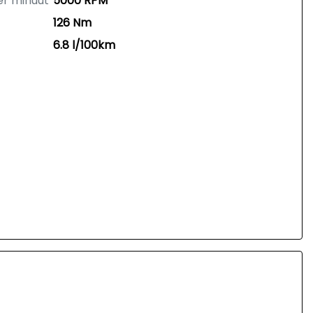
er minuut
5000 RPM
126 Nm
6.8 l/100km