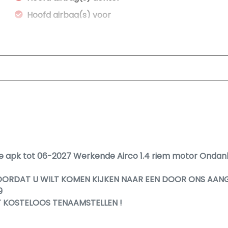
Hoofd airbag(s) voor
Passagiersairbag
Zij airbag(s) voor
e apk tot 06-2027 Werkende Airco 1.4 riem motor Ondank
OORDAT U WILT KOMEN KIJKEN NAAR EEN DOOR ONS AAN
9
T KOSTELOOS TENAAMSTELLEN !