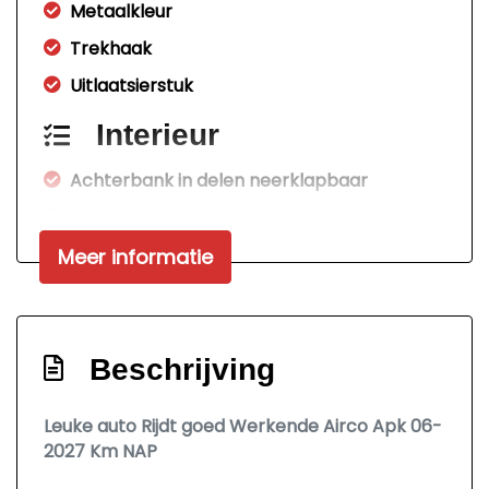
Metaalkleur
Trekhaak
Uitlaatsierstuk
Interieur
Achterbank in delen neerklapbaar
Airco
Bestuurdersstoel in hoogte verstelbaar
Meer informatie
Elektrische ramen voor
Stuur verstelbaar
Beschrijving
Stuurbekrachtiging
Overige
Leuke auto Rijdt goed Werkende Airco Apk 06-
2027 Km NAP
Anti blokkeer systeem