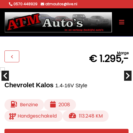
0570 448929
atmautos@live.nl
Marge
€ 1.295,-
Chevrolet Kalos
1.4-16V Style
Benzine
2008
Handgeschakeld
113.248 KM