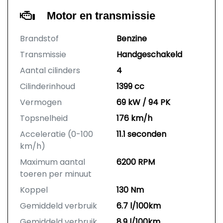
Motor en transmissie
Brandstof
Benzine
Transmissie
Handgeschakeld
Aantal cilinders
4
Cilinderinhoud
1399 cc
Vermogen
69 kW / 94 PK
Topsnelheid
176 km/h
Acceleratie (0-100
11.1 seconden
km/h)
Maximum aantal
6200 RPM
toeren per minuut
Koppel
130 Nm
Gemiddeld verbruik
6.7 l/100km
Gemiddeld verbruik
8.9 l/100km