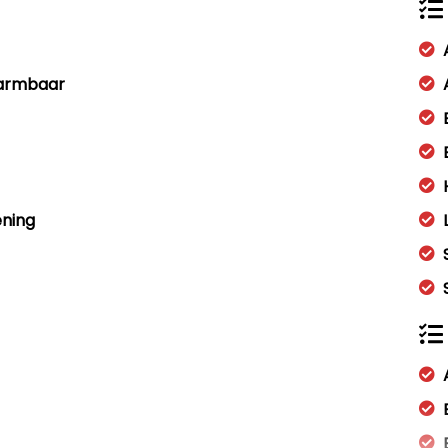
warmbaar
ening