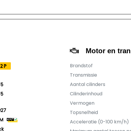
Motor en tra
Brandstof
2P
Transmissie
Aantal cilinders
15
Cilinderinhoud
15
Vermogen
027
Topsnelheid
KM
Acceleratie (0-100 km/h)
ck