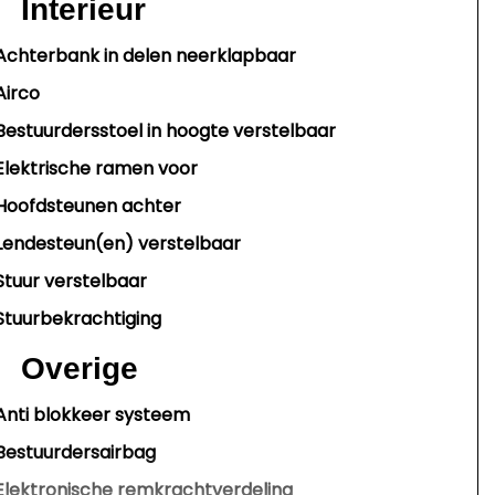
Interieur
Achterbank in delen neerklapbaar
Airco
Bestuurdersstoel in hoogte verstelbaar
Elektrische ramen voor
Hoofdsteunen achter
Lendesteun(en) verstelbaar
Stuur verstelbaar
Stuurbekrachtiging
Overige
Anti blokkeer systeem
Bestuurdersairbag
Elektronische remkrachtverdeling