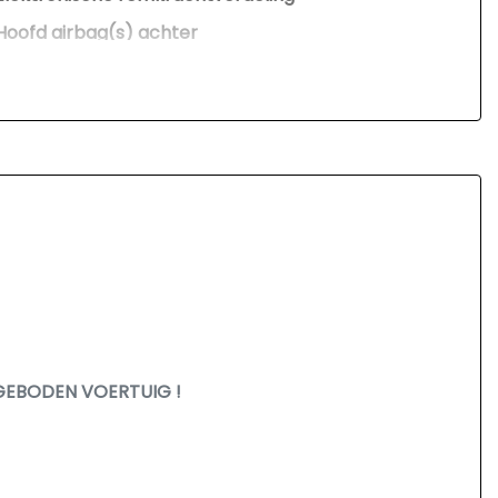
Hoofd airbag(s) achter
Hoofd airbag(s) voor
Passagiersairbag
Zij airbag(s) voor
GEBODEN VOERTUIG !