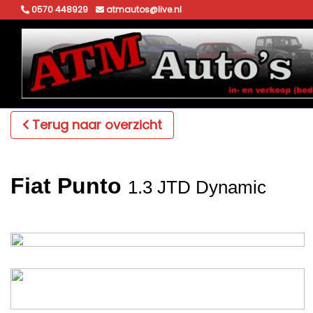
0570 448929
atmautos@live.nl
Terug naar overzicht
Fiat Punto
1.3 JTD Dynamic