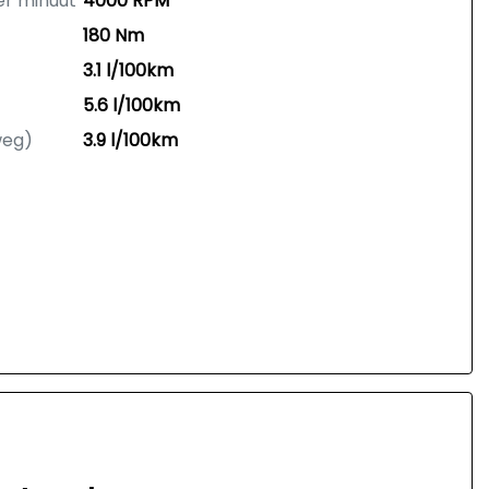
er minuut
4000 RPM
180 Nm
3.1 l/100km
5.6 l/100km
weg)
3.9 l/100km