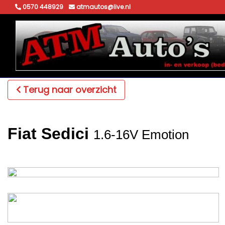
0570 448929
atmautos@live.nl
Terug naar overzicht
Fiat Sedici
1.6-16V Emotion