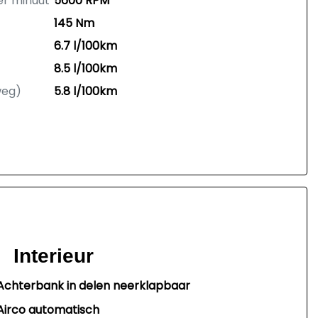
er minuut
5600 RPM
145 Nm
6.7 l/100km
8.5 l/100km
weg)
5.8 l/100km
Interieur
Achterbank in delen neerklapbaar
Airco automatisch