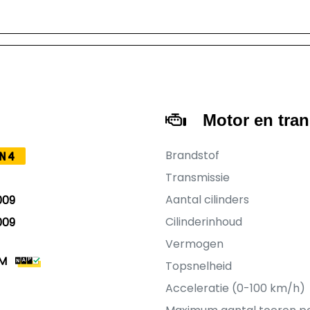
Motor en tra
Brandstof
N4
Transmissie
Aantal cilinders
009
Cilinderinhoud
009
Vermogen
KM
Topsnelheid
Acceleratie (0-100 km/h)