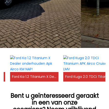
Welkom op de sit
Ford Ka 1.2 Titanium X Dealer onderhouden Apk Airco KM NAP!
Ford Kuga 2.0 TDCi Titanium APK Airco Cruise LMV
van ATM Auto's!
Bent u
geïnteresseerd
geraakt
in een van onze