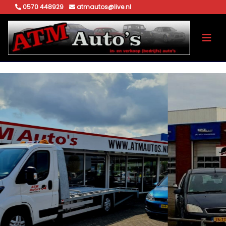
0570 448929
atmautos@live.nl